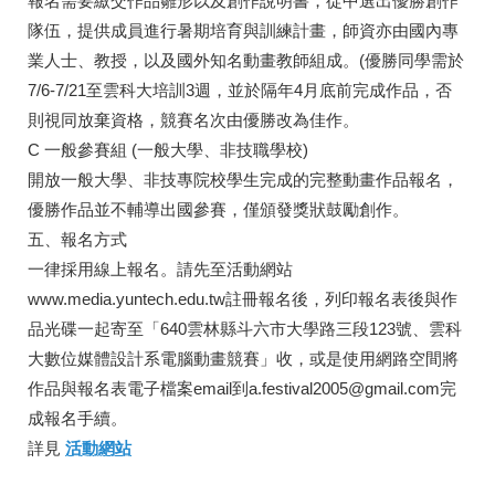
報名需要繳交作品雛形以及創作說明書，從中選出優勝創作
隊伍，提供成員進行暑期培育與訓練計畫，師資亦由國內專
業人士、教授，以及國外知名動畫教師組成。(優勝同學需於
7/6-7/21至雲科大培訓3週，並於隔年4月底前完成作品，否
則視同放棄資格，競賽名次由優勝改為佳作。
C 一般參賽組 (一般大學、非技職學校)
開放一般大學、非技專院校學生完成的完整動畫作品報名，
優勝作品並不輔導出國參賽，僅頒發獎狀鼓勵創作。
五、報名方式
一律採用線上報名。請先至活動網站
www.media.yuntech.edu.tw註冊報名後，列印報名表後與作
品光碟一起寄至「640雲林縣斗六市大學路三段123號、雲科
大數位媒體設計系電腦動畫競賽」收，或是使用網路空間將
作品與報名表電子檔案email到a.festival2005@gmail.com完
成報名手續。
詳見
活動網站