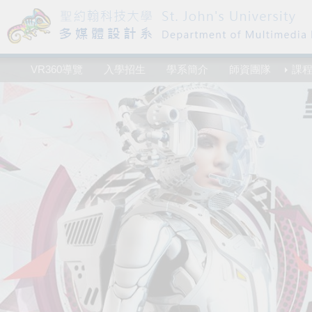
VR360導覽
入學招生
學系簡介
師資團隊
課