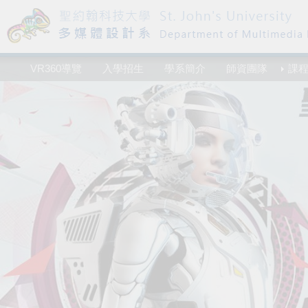
VR360導覽
入學招生
學系簡介
師資團隊
課