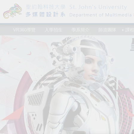
VR360導覽
入學招生
學系簡介
師資團隊
課