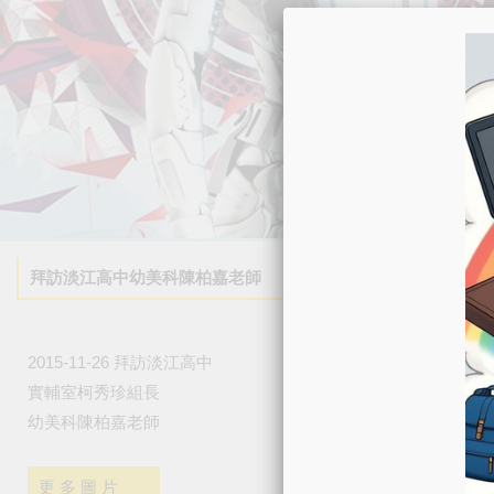
拜訪淡江高中幼美科陳柏嘉老師
2015-11-26 拜訪淡江高中
實輔室柯秀珍組長
幼美科陳柏嘉老師
更 多 圖 片