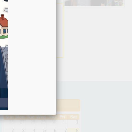
行事曆
八月 2026
Sun
Mon
Tue
Wed
Thu
Fri
Sat
26
27
28
29
30
31
1
2
3
4
5
6
7
8