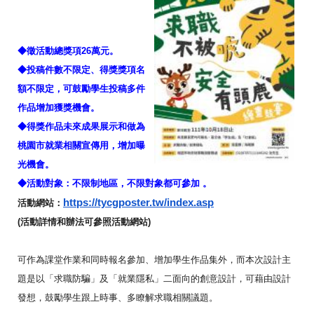
◆徵活動總獎項26萬元。
◆
投稿件數
不限定
、得獎獎項名
額不限定，
可鼓勵學生投稿多件
作品增加獲獎機會。
◆
得獎作品未來成果展示和做為
桃園市就業相關宣傳用，
增加曝
光機會。
◆
活動對象：不限制地區，
不限
對象都可參加
。
https://tycgposter.tw/
index.asp
活動網站：
(活動詳情和辦法可參照活動網站)
可作為課堂作業和同時報名參加、增加學生作品集外，
而本次設計主
題是以「求職防騙」及「就業隱私」
二面向的創意設計，可藉由設計
發想，鼓勵學生跟上時事、
多瞭解求職相關議題。