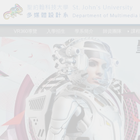
VR360導覽
入學招生
學系簡介
師資團隊
課